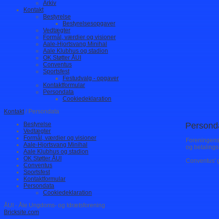
Arkiv
Kontakt
Bestyrelse
Bestyrelsesopgaver
Vedtægter
Formål, værdier og visioner
Aale-Hjortsvang Minihal
Aale Klubhus og stadion
OK Støtter ÅUI
Conventus
Sportsfest
Festudvalg - opgaver
Kontaktformular
Persondata
Cookiedeklaration
Kontakt
/ Persondata
Bestyrelse
Persond
Vedtægter
Formål, værdier og visioner
Foreningens
Aale-Hjortsvang Minihal
og betalings
Aale Klubhus og stadion
OK Støtter ÅUI
Conventus' 
Conventus
Sportsfest
Kontaktformular
Persondata
Cookiedeklaration
ÅUI - Åle Ungdoms- og Idrætsforening
Bricksite.com