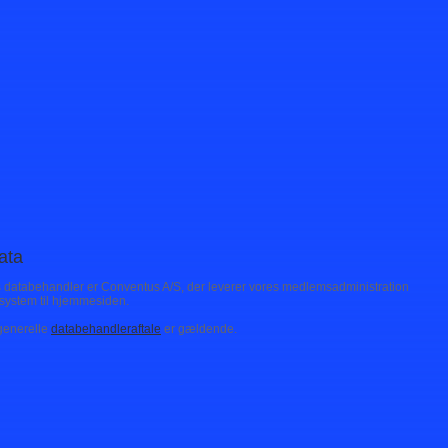
ata
 databehandler er Conventus A/S, der leverer vores medlemsadministration
system til hjemmesiden.
generelle
databehandleraftale
er gældende.