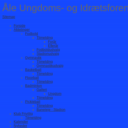
Åle Ungdoms- og Idrætsfore
Sitemap
Forside
Afdelinger
Fodbold
Tilmelding
Forår
Efterår
Fodboldudvalg
Stadionudvalg
Gymnastik
Tilmelding
Gymnastikudvalg
Basketball
Tilmelding
Floorball
Tilmelding
Badminton
Galleri
Ungdom
Tilmelding
Pickleball
Tilmelding
Baneleje - Stadion
Klub Frivillig
Tilmelding
Kalender
Nyheder