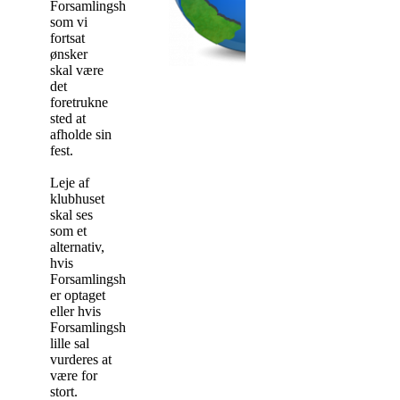
Forsamlingshus,
som vi
fortsat
ønsker
skal være
det
foretrukne
sted at
afholde sin
fest.
Leje af
klubhuset
skal ses
som et
alternativ,
hvis
Forsamlingshuset
er optaget
eller hvis
Forsamlingshusets
lille sal
vurderes at
være for
stort.