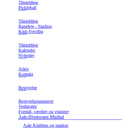
Tilmelding
Pickleball
Tilmelding
Baneleje - Stadion
Klub Frivillig
Tilmelding
Kalender
Nyheder
Arkiv
Kontakt
Bestyrelse
Bestyrelsesopgaver
Vedtægter
Formål, værdier og visioner
Aale-Hjortsvang Minihal
Aale Klubhus og stadion