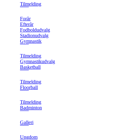
Tilmelding
Forår
Efterår
Fodboldudvalg
Stadionudvalg
Gymnastik
Tilmelding
Gymnastikudvalg
Basketball
Tilmelding
Floorball
Tilmelding
Badminton
Galleri
Ungdom