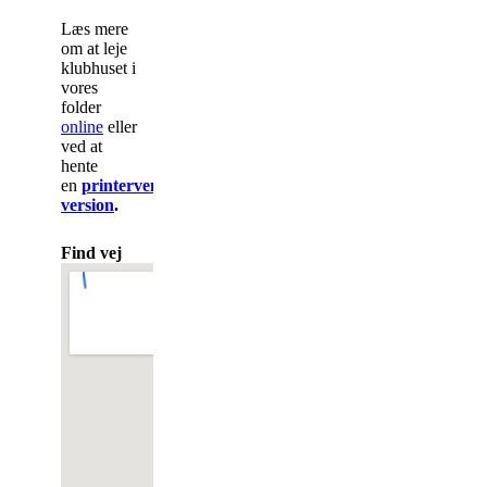
Læs mere
om at leje
klubhuset i
vores
folder
online
eller
ved at
hente
en
printervenlig
version
.
Find vej