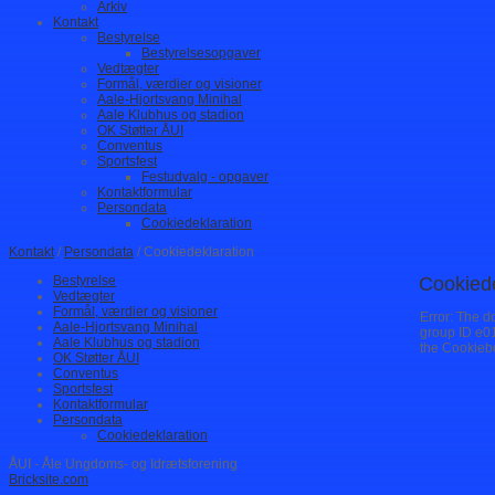
Arkiv
Kontakt
Bestyrelse
Bestyrelsesopgaver
Vedtægter
Formål, værdier og visioner
Aale-Hjortsvang Minihal
Aale Klubhus og stadion
OK Støtter ÅUI
Conventus
Sportsfest
Festudvalg - opgaver
Kontaktformular
Persondata
Cookiedeklaration
Kontakt
/
Persondata
/ Cookiedeklaration
Bestyrelse
Cookiede
Vedtægter
Formål, værdier og visioner
Error: The d
Aale-Hjortsvang Minihal
group ID e0
Aale Klubhus og stadion
the Cookieb
OK Støtter ÅUI
Conventus
Sportsfest
Kontaktformular
Persondata
Cookiedeklaration
ÅUI - Åle Ungdoms- og Idrætsforening
Bricksite.com