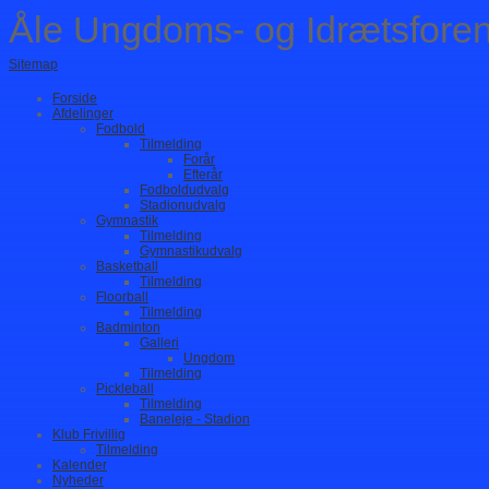
Åle Ungdoms- og Idrætsfore
Sitemap
Forside
Afdelinger
Fodbold
Tilmelding
Forår
Efterår
Fodboldudvalg
Stadionudvalg
Gymnastik
Tilmelding
Gymnastikudvalg
Basketball
Tilmelding
Floorball
Tilmelding
Badminton
Galleri
Ungdom
Tilmelding
Pickleball
Tilmelding
Baneleje - Stadion
Klub Frivillig
Tilmelding
Kalender
Nyheder