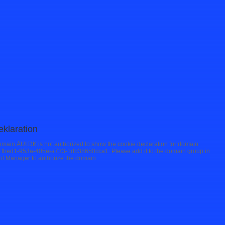
klaration
omain ÅUI.DK is not authorized to show the cookie declaration for domain
1fbed1-953a-405e-a733-1db38650cca1. Please add it to the domain group in
ot Manager to authorize the domain.