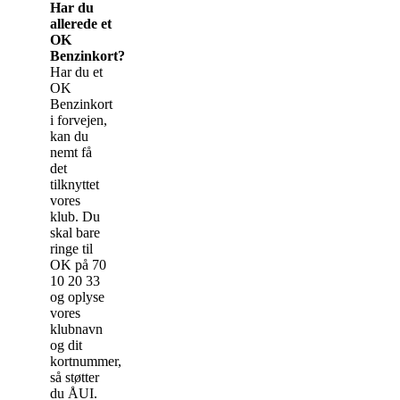
Har du
allerede et
OK
Benzinkort?
Har du et
OK
Benzinkort
i forvejen,
kan du
nemt få
det
tilknyttet
vores
klub. Du
skal bare
ringe til
OK på 70
10 20 33
og oplyse
vores
klubnavn
og dit
kortnummer,
så støtter
du ÅUI.