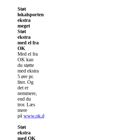
Støt
lokalsporten
ekstra
meget
Støt
ekstra
med el fra
OK
Med el fra
OK kan
du støtte
med ekstra
5 øre pr.
liter. Og
det er
nemmere,
end du
tror. Læs
mere
på
www.ok.dk/lokalsporten/el
.
Støt
ekstra
med OK