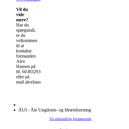
Vil du
vide
mere?
Har du
spørgsmål,
er du
velkommen
til at
kontakte
formanden
Alex
Hansen på
tlf. 60383293
eller på
mail alexhansenaale@hotmail.com.
ÅUI - Åle Ungdoms- og Idrætsforening
Vis almindelig hjemmeside