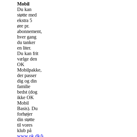
Mobil
Du kan
støtte med
ekstra 5
øre pr.
abonnement,
hver gang
du tanker
en liter.
Du kan frit
vælge den
OK
Mobilpakke,
der passer
dig og din
familie
bedst (dog
ikke OK
Mobil
Basis). Du
forhøjer
din støtte
til vores
klub på
www.ok.dk/lokalsporten/mobil
.