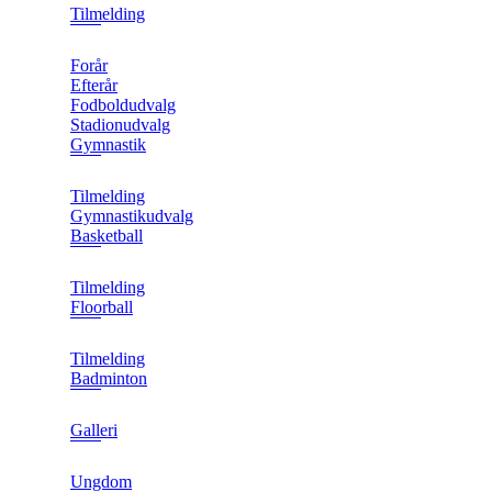
Tilmelding
Forår
Efterår
Fodboldudvalg
Stadionudvalg
Gymnastik
Tilmelding
Gymnastikudvalg
Basketball
Tilmelding
Floorball
Tilmelding
Badminton
Galleri
Ungdom