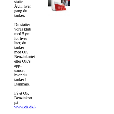
støtte
ÅUI, hver
gang du
tanker.
Du støtter
vores klub
med 5 øre
for hver
liter, du
tanker
med OK
Benzinkortet
eller OK's
app–
uanset
hvor du
tanker i
Danmark.
Få et OK
Benzinkort
på
www.ok.dk/lokalsporten
.