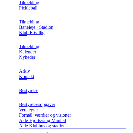
Tilmelding
Pickleball
Tilmelding
Baneleje - Stadion
Klub Frivillig
Tilmelding
Kalender
Nyheder
Arkiv
Kontakt
Bestyrelse
Bestyrelsesopgaver
Vedtægter
Formål, værdier og visioner
Aale-Hjortsvang Minihal
Aale Klubhus og stadion