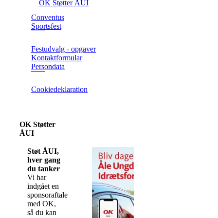
OK Støtter ÅUI
Conventus
Sportsfest
Festudvalg - opgaver
Kontaktformular
Persondata
Cookiedeklaration
OK Støtter
ÅUI
Støt ÅUI,
hver gang
du tanker
Vi har
indgået en
sponsoraftale
med OK,
så du kan