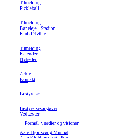
Tilmelding
Pickleball
Tilmelding
Baneleje - Stadion
Klub Frivillig
Tilmelding
Kalender
Nyheder
Arkiv
Kontakt
Bestyrelse
Bestyrelsesopgaver
Vedtægter
Formål, værdier og visioner
Aale-Hjortsvang Minihal
Aale Klubhus og stadion