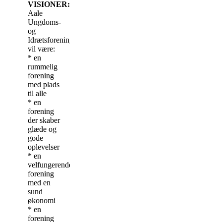
VISIONER:
Aale
Ungdoms-
og
Idrætsforening
vil være:
* en
rummelig
forening
med plads
til alle
* en
forening
der skaber
glæde og
gode
oplevelser
* en
velfungerende
forening
med en
sund
økonomi
* en
forening