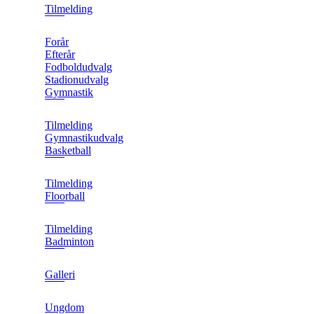
Tilmelding
Forår
Efterår
Fodboldudvalg
Stadionudvalg
Gymnastik
Tilmelding
Gymnastikudvalg
Basketball
Tilmelding
Floorball
Tilmelding
Badminton
Galleri
Ungdom