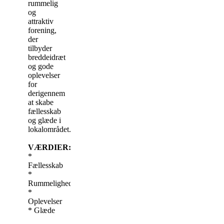
rummelig
og
attraktiv
forening,
der
tilbyder
breddeidræt
og gode
oplevelser
for
derigennem
at skabe
fællesskab
og glæde i
lokalområdet.
VÆRDIER:
*
Fællesskab
*
Rummelighed
*
Oplevelser
* Glæde