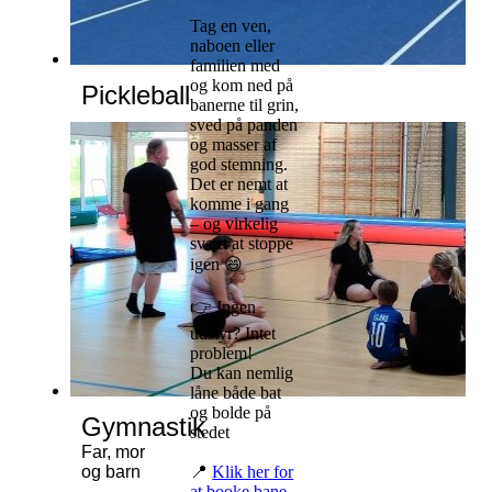
Tag en ven,
naboen eller
familien med
og kom ned på
Pickleball
banerne til grin,
sved på panden
og masser af
god stemning.
Det er nemt at
komme i gang
– og virkelig
svært at stoppe
igen 😄
👉 Ingen
udstyr? Intet
problem!
Du kan nemlig
låne både bat
og bolde på
Gymnastik
stedet
Far, mor
og barn
📍
Klik her for
at booke bane