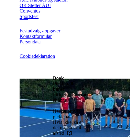
OK Støtter ÅUI
Conventus
Sportsfest
Festudvalg - opgaver
Kontaktformular
Persondata
Cookiedeklaration
Book
Pickleball
baner
Pickleballbanerne
er åbne!
Har du prøvet
pickleball?
Hvis ikke, så er
det nu, du skal
afsted! 🙌