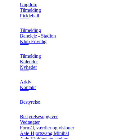
Ungdom
Tilmelding
Pickleball
Tilmelding
Baneleje - Stadion
Klub Frivillig
Tilmelding
Kalender
Nyheder
Arkiv
Kontakt
Bestyrelse
Bestyrelsesopgaver
Vedtægter
Formål, værdier og visioner
Aale-Hjortsvang Minihal
Aale Klubhus og stadion