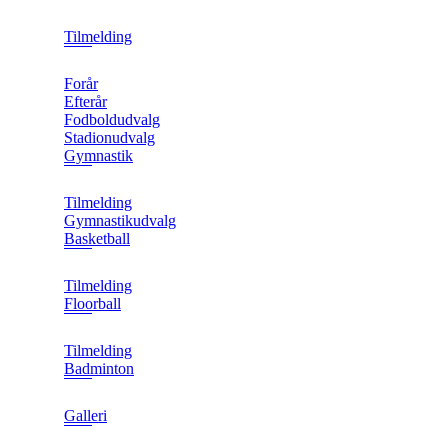
Tilmelding
Forår
Efterår
Fodboldudvalg
Stadionudvalg
Gymnastik
Tilmelding
Gymnastikudvalg
Basketball
Tilmelding
Floorball
Tilmelding
Badminton
Galleri